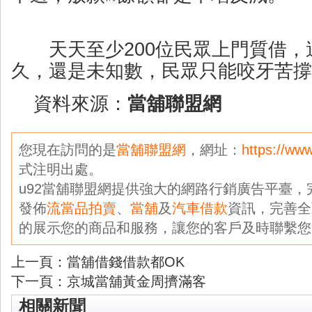
天天至少200位民眾上門質借，
久，還是未知數，民眾只能咬牙苦撐
資料來源：
當舖聯盟網
您現在訪問的是
當舖聯盟網
，網址：
https://ww
式注明出處。
u92當舖聯盟網提供強大的網路行銷廣告平臺
發佈
流當品拍賣
、
當舖
及
汽車借款
資訊，完善全
的展示您的商品和服務，讓您的客戶及時聯繫您
上一頁：
當舖借錢借款都OK
下一頁：
京城當舖黃金周擠滿客
相關新聞