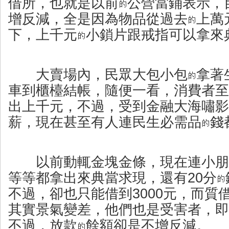
借所，也就是以前
公營當鋪表示，
增反減，全是因為物品從過去
上萬
下，上千元
小鎖片跟戒指可以拿來
大賣場內，民眾大包小包
拿著
車到櫃檯結帳，隨便一看，消費者至
出上千元，不過，受到金融大海嘯影
薪，現在甚至有人連民生必需品
錢
以前動輒金塊金條，現在連小朋
等等都拿出來典當求現，還有20分
不過，卻也只能借到3000元，而質
其實景氣變差，他們也是受害者，即
不過，放款
餘額卻是不增反減。