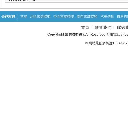
合作站群
|
當舖
北區當舖聯盟
中區當舖聯盟
南區當舖聯盟
汽車借款
機車借
首頁
關於我們
聯絡
CopyRight
當舖聯盟網
©All Reserved 客服電話：(02
本網站最低解析度1024X768d