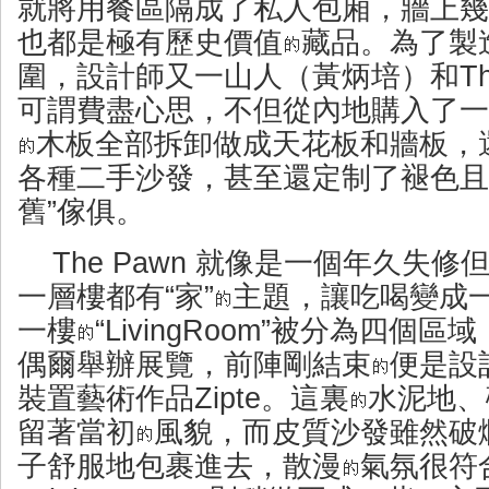
就將用餐區隔成了私人包廂，牆上幾
也都是極有歷史價值
藏品。為了製
圍，設計師又一山人（黃炳培）和The
可謂費盡心思，不但從內地購入了一
木板全部拆卸做成天花板和牆板，
各種二手沙發，甚至還定制了褪色且
舊”傢俱。
The Pawn 就像是一個年久失
一層樓都有“家”
主題，讓吃喝變成
一樓
“LivingRoom”被分為四個
偶爾舉辦展覽，前陣剛結束
便是設計師
裝置藝術作品Zipte。這裏
水泥地、
留著當初
風貌，而皮質沙發雖然破
子舒服地包裹進去，散漫
氣氛很符合