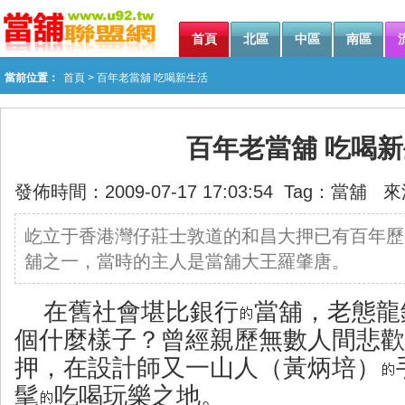
首頁
北區
中區
南區
當前位置：
首頁
> 百年老當舖 吃喝新生活
百年老當舖 吃喝
發佈時間：2009-07-17 17:03:54 Tag：
當舖
來
屹立于香港灣仔莊士敦道的和昌大押已有百年歷
舖之一，當時的主人是當舖大王羅肇唐。
在舊社會堪比銀行
當舖
，老態龍
個什麼樣子？曾經親歷無數人間悲歡
押，在設計師又一山人（黃炳培）
髦
吃喝玩樂之地。