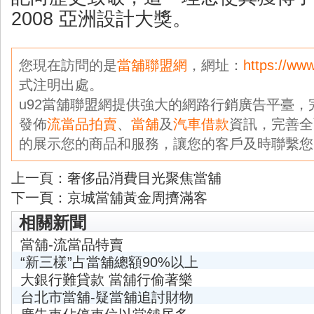
2008 亞洲設計大獎。
您現在訪問的是
當舖聯盟網
，網址：
https://ww
式注明出處。
u92當舖聯盟網提供強大的網路行銷廣告平臺
發佈
流當品拍賣
、
當舖
及
汽車借款
資訊，完善全
的展示您的商品和服務，讓您的客戶及時聯繫您
上一頁：
奢侈品消費目光聚焦當舖
下一頁：
京城當舖黃金周擠滿客
相關新聞
當舖-流當品特賣
“新三樣”占當舖總額90%以上
大銀行難貸款 當舖行偷著樂
台北市當舖-疑當舖追討財物