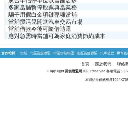
廣告車佔停車位以當舖居多
多家當舖暫停股票典當業務
騙子用假白金項鏈專騙當舖
當舖攬活兒開進汽車交易市場
當舖借款今後可隨借隨還
應對急需時當舖可為家庭消費節約成本
合作站群
|
當舖
北區當舖聯盟
中區當舖聯盟
南區當舖聯盟
汽車借款
機車借
首頁
關於我們
聯絡
CopyRight
當舖聯盟網
©All Reserved 客服電話：(02
本網站最低解析度1024X768d