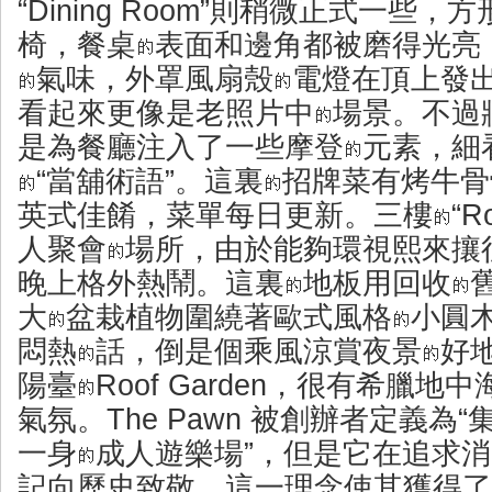
“Dining Room”則稍微正式一些
椅，餐桌
表面和邊角都被磨得光亮
氣味，外罩風扇殼
電燈在頂上發
看起來更像是老照片中
場景。不過
是為餐廳注入了一些摩登
元素，細
“
當舖
術語”。這裏
招牌菜有烤牛骨
英式佳餚，菜單每日更新。三樓
“R
人聚會
場所，由於能夠環視熙來攘
晚上格外熱鬧。這裏
地板用回收
大
盆栽植物圍繞著歐式風格
小圓
悶熱
話，倒是個乘風涼賞夜景
好
陽臺
Roof Garden，很有希臘
氣氛。The Pawn 被創辦者定義為
一身
成人遊樂場”，但是它在追求
記向歷史致敬，這一理念使其獲得了