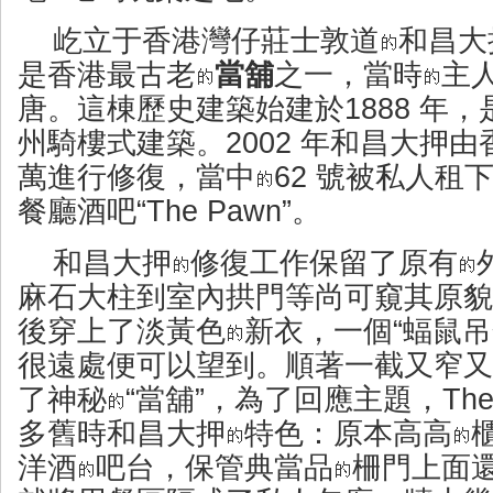
屹立于香港灣仔莊士敦道
和昌大
是香港最古老
當舖
之一，當時
主
唐。這棟歷史建築始建於1888 年
州騎樓式建築。2002 年和昌大押由
萬進行修復，當中
62 號被私人租
餐廳酒吧“The Pawn”。
和昌大押
修復工作保留了原有
麻石大柱到室內拱門等尚可窺其原貌
後穿上了淡黃色
新衣，一個“蝠鼠吊
很遠處便可以望到。順著一截又窄又
了神秘
“當舖”，為了回應主題，The
多舊時和昌大押
特色：原本高高
洋酒
吧台，保管典當品
柵門上面