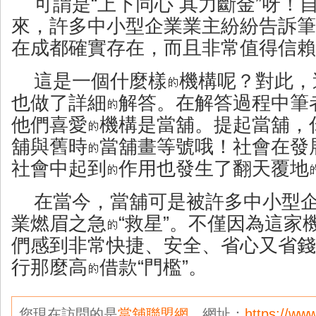
可謂是“上下同心 其力斷金”呀！
來，許多中小型企業業主紛紛告訴筆
在成都確實存在，而且非常值得信賴
這是一個什麼樣
機構呢？對此，
也做了詳細
解答。在解答過程中筆
他們喜愛
機構是當舖。提起當舖，
舖與舊時
當舖畫等號哦！社會在發
社會中起到
作用也發生了翻天覆地
在當今，
當舖
可是被許多中小型
業燃眉之急
“救星”。不僅因為這家
們感到非常快捷、安全、省心又省錢
行那麼高
借款“門檻”。
您現在訪問的是
當舖聯盟網
，網址：
https://ww