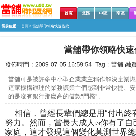
首頁
北區
中區
南區
當前位置：
首頁
> 當舖帶你領略快速借款
當舖帶你領略快速
發佈時間：2009-07-05 16:59:54 Tag：
當舖
融
當舖可是被許多中小型企業業主稱作解決企業燃
這家機構辦理的業務讓業主們感到非常快捷、安
的是沒有銀行那麼高的借款“門檻”。
相信，曾經長輩們總是用“付出終
努力。然而，當長大成人
你有了自
家庭，這才發現這個變化莫測世界總