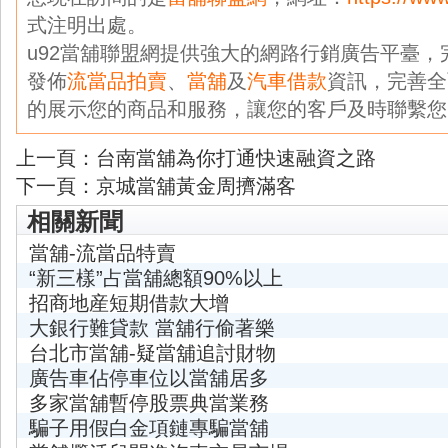
式注明出處。
u92當舖聯盟網提供強大的網路行銷廣告平臺
發佈
流當品拍賣
、
當舖
及
汽車借款
資訊，完善全
的展示您的商品和服務，讓您的客戶及時聯繫您
上一頁：
台南當舖為你打通快速融資之路
下一頁：
京城當舖黃金周擠滿客
相關新聞
當舖-流當品特賣
“新三樣”占當舖總額90%以上
招商地産短期借款大增
大銀行難貸款 當舖行偷著樂
台北市當舖-疑當舖追討財物
廣告車佔停車位以當舖居多
多家當舖暫停股票典當業務
騙子用假白金項鏈專騙當舖