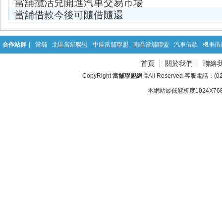
當舖攬活兒開進汽車交易市場
當舖借款今後可隨借隨還
合作站群
|
當舖
北區當舖聯盟
中區當舖聯盟
南區當舖聯盟
汽車借款
機車借
首頁
關於我們
聯絡
CopyRight
當舖聯盟網
©All Reserved 客服電話：(02
本網站最低解析度1024X768d