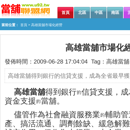
首頁
北區
中區
南區
當前位置：
首頁
> 高雄當舖市場化經營
高雄當舖市場化
發佈時間：2009-06-28 17:04:04 Tag：
高雄當舖
高雄當舖得到銀行的信貸支援，成為全省最早獲
高雄當舖
得到銀行
信貸支援，成
資金支援
當舖
。
儘管作為社會融資服務業
輔助管
產、搞活流通、調劑餘缺、緩急解難