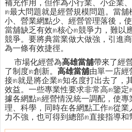
補充作用，但作為小行業、小企業、
最大問題就是經營規模問題。當舖
小、營業網點少、經營管理落後，使
當舖缺乏有效
核心
競爭力，難以
競爭。要將典當業做大做強，引進商
為一條有效捷徑。
市場化經營為
高雄當舖
帶來了經
了制度
創新。
高雄當舖
由單一店經
接
就是將企業
知名度打出去了，
效益。一些專業性要求非常高
鑒定
據各網點
經營情況統一調配，使專
理、科學，同時在各網點工作
從業
力不強，也可得到總部
直接指導和