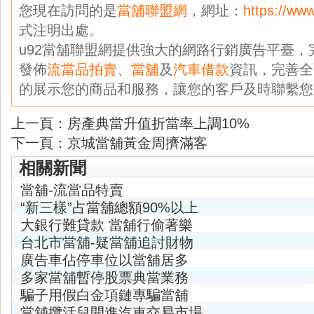
您現在訪問的是
當舖聯盟網
，網址：
https://ww
式注明出處。
u92當舖聯盟網提供強大的網路行銷廣告平臺
發佈
流當品拍賣
、
當舖
及
汽車借款
資訊，完善全
的展示您的商品和服務，讓您的客戶及時聯繫您
上一頁：
房產典當升值折當率上調10%
下一頁：
京城當舖黃金周擠滿客
相關新聞
當舖-流當品特賣
“新三樣”占當舖總額90%以上
大銀行難貸款 當舖行偷著樂
台北市當舖-疑當舖追討財物
廣告車佔停車位以當舖居多
多家當舖暫停股票典當業務
騙子用假白金項鏈專騙當舖
當舖攬活兒開進汽車交易市場