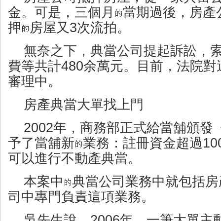
金。可是，三個月
當期過後，房產
押
房屋又3次流拍。
無奈之下，典當公司提起訴訟，
費等共計480余萬元。目前，法院
審理中。
房產典當大單找上門
2002年，商務部正式給當舖頒
予了當舖新
業務：註冊資金超過10
可以進行不動產典當。
本案中
典當公司業務中就包括房
司中專門負責這項業務。
吳先生說，2006年，一筆大單