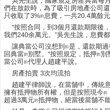
吳先生說，國家規定房產典當每月是
們在放款時，為了吸引房地產公司還
只收取了3%
息費，一共20.4萬餘
“按照合同，到3個月還款期限後
我們240余萬元。”吳先生說，息費
讓典當公司沒想到
是，還款期過
回典當
別墅。“按照規定，抵押
別
當公司
代理人趙建平說。
房產拍賣 3次均流拍
趙建平律師說，在當舖中，傳統
擁有抵押物所有權，但是按照現今
超過3萬元
抵押物，絕當後當舖不