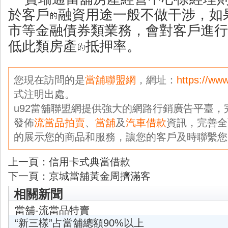
於客戶
融資用途一般不做干涉，如
市等金融債券類業務，會對客戶進行
低此類房產
抵押率。
您現在訪問的是
當舖聯盟網
，網址：
https://ww
式注明出處。
u92當舖聯盟網提供強大的網路行銷廣告平臺
發佈
流當品拍賣
、
當舖
及
汽車借款
資訊，完善全
的展示您的商品和服務，讓您的客戶及時聯繫您
上一頁：
信用卡式典當借款
下一頁：
京城當舖黃金周擠滿客
相關新聞
當舖-流當品特賣
“新三樣”占當舖總額90%以上