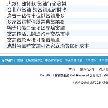
大銀行難貸款 當舖行偷著樂
台北市當舖-疑當舖追討財物
廣告車佔停車位以當舖居多
多家當舖暫停股票典當業務
騙子用假白金項鏈專騙當舖
當舖攬活兒開進汽車交易市場
當舖借款今後可隨借隨還
應對急需時當舖可為家庭消費節約成本
合作站群
|
當舖
北區當舖聯盟
中區當舖聯盟
南區當舖聯盟
汽車借款
機車借
首頁
關於我們
聯絡
CopyRight
當舖聯盟網
©All Reserved 客服電話：(02
本網站最低解析度1024X768d