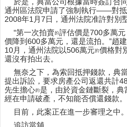
於是，典當公司根據當時簽訂合
通州區法院申請了強制執行――對抵
2008年1月7日，通州法院准許對別
“第一次拍賣
評估價是700多萬
價降到600多萬元，還是流拍。”趙建
10月，通州法院以506萬元
價格對
還沒有拍出去。
無奈之下，為索回抵押錢款，典
提出訴訟，要求房產公司返還共計4
先生擔心
是，由於資金鏈斷裂，典
經在申請破產，不知能否償還錢款。
目前，此案正在進一步審理之中
追訪當舖