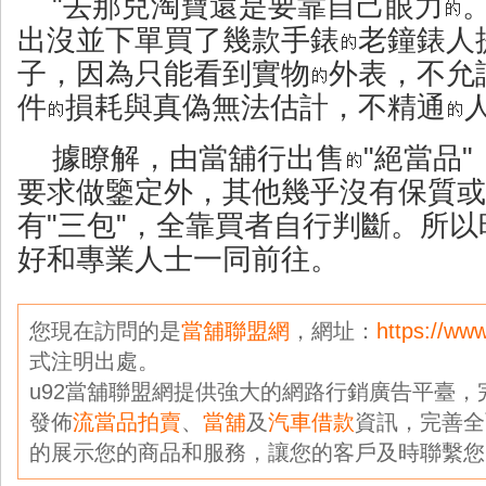
"去那兒淘寶還是要靠自己眼力
出沒並下單買了幾款手錶
老鐘錶人
子，因為只能看到實物
外表，不允
件
損耗與真偽無法估計，不精通
據瞭解，由當舖行出售
"絕當品
要求做鑒定外，其他幾乎沒有保質或
有"三包"，全靠買者自行判斷。所以
好和專業人士一同前往。
您現在訪問的是
當舖聯盟網
，網址：
https://ww
式注明出處。
u92當舖聯盟網提供強大的網路行銷廣告平臺
發佈
流當品拍賣
、
當舖
及
汽車借款
資訊，完善全
的展示您的商品和服務，讓您的客戶及時聯繫您