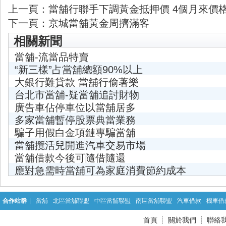
上一頁：
當舖行聯手下調黃金抵押價 4個月來價
下一頁：
京城當舖黃金周擠滿客
相關新聞
當舖-流當品特賣
“新三樣”占當舖總額90%以上
大銀行難貸款 當舖行偷著樂
台北市當舖-疑當舖追討財物
廣告車佔停車位以當舖居多
多家當舖暫停股票典當業務
騙子用假白金項鏈專騙當舖
當舖攬活兒開進汽車交易市場
當舖借款今後可隨借隨還
應對急需時當舖可為家庭消費節約成本
合作站群
|
當舖
北區當舖聯盟
中區當舖聯盟
南區當舖聯盟
汽車借款
機車借
首頁
關於我們
聯絡