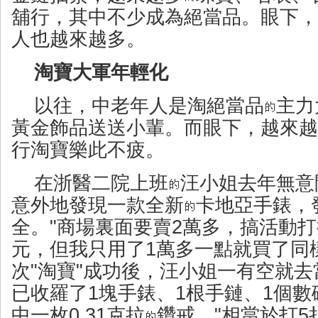
舖行，其中不少成為絕當品。眼下，
人也越來越多。
淘寶大軍年輕化
以往，中老年人是淘絕當品
主力
黃金飾品送送小輩。而眼下，越來越
行淘寶樂此不疲。
在浙醫二院上班
汪小姐去年無意
意外地發現一款全新
卡地亞手錶，
全。"商場裏面要賣2萬多，搞活動打
元，但我只用了1萬多一點就買了同
次"淘寶"成功後，汪小姐一有空就
已收羅了1塊手錶、1根手鏈、1個
中一枚0.31克拉
鑽戒，"相當於打5