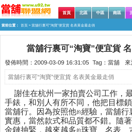
首頁
北區
中區
南區
當前位置：
首頁
> 當舖行裏可“淘寶”便宜貨 名表黃金最走俏
當舖行裏可“淘寶”便宜貨 
發佈時間：2009-03-09 16:31:05 Tag：
當舖
來
當舖行裏可“淘寶”便宜貨 名表黃金最走俏
謝佳在杭州一家拍賣公司工作，
手錶，和別人有所不同，他把目標鎖
當舖行。因為按照他
經驗，當舖行
實惠，當然款式和品質都不錯。隨著
金鏈抽緊，越來越多
珠寶、名表、