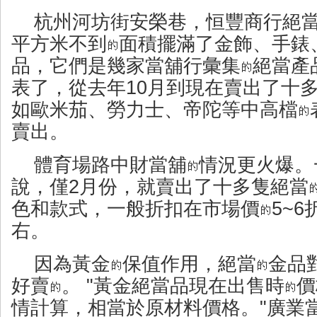
杭州河坊街安榮巷，恒豐商行絕當
平方米不到
面積擺滿了金飾、手錶
品，它們是幾家當舖行彙集
絕當產
表了，從去年10月到現在賣出了十
如歐米茄、勞力士、帝陀等中高檔
賣出。
體育場路中財當舖
情況更火爆。
說，僅2月份，就賣出了十多隻絕當
色和款式，一般折扣在市場價
5~
右。
因為黃金
保值作用，絕當
金品
好賣
。 "黃金絕當品現在出售時
價
情計算，相當於原材料價格。"廣業