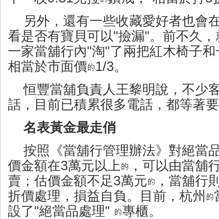
另外，還有一些收藏愛好者也會
看是否有寶貝可以"撿漏"。前不久
一家當舖行內"淘"了兩把紅木椅子
相當於市面價
1/3。
恒豐當舖負責人王黎明說，不少
話，目前已積累很多電話，都等著要
名表黃金最走俏
按照《當舖行管理辦法》對絕當
價金額在3萬元以上
，可以由當舖
賣；估價金額不足3萬元
，當舖行
折價處理，損益自負。目前，杭州
設了"絕當品處理"
專櫃。