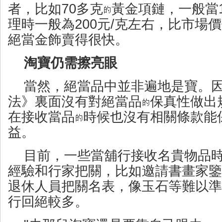
者，比如70多克
黃金項鏈，一般當
理時一般為200元/克左右，比市場價
絕當金飾賣得很快。
淘寶仍需擦亮眼
當然，絕當品中並非遍地是寶。
法》裏面沒有對絕當品
保真性做出
在接收當品
時候也沒有相關條款能
益。
目前，一些當舖行接收名貴物品
經驗和行家把關，比如邀請書畫家鑒
退休人員把關名表，像玉石等難以準
行回絕較多。