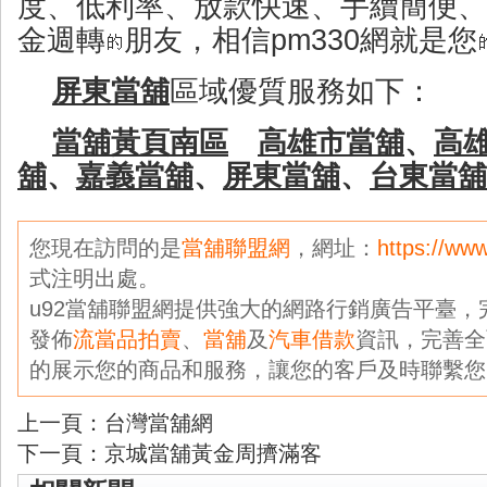
度、低利率、放款快速、手續簡便、
金週轉
朋友，相信pm330網就是您
屏東當舖
區域優質服務如下：
當舖黃頁南區
高雄市當舖
、
高
舖
、
嘉義當舖
、
屏東當舖
、
台東當舖
您現在訪問的是
當舖聯盟網
，網址：
https://ww
式注明出處。
u92當舖聯盟網提供強大的網路行銷廣告平臺
發佈
流當品拍賣
、
當舖
及
汽車借款
資訊，完善全
的展示您的商品和服務，讓您的客戶及時聯繫您
上一頁：
台灣當舖網
下一頁：
京城當舖黃金周擠滿客