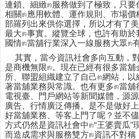
連鎖、細緻
服務做到了極致，只要
相關
應用軟體、運作規則、市場價
部羅列出來供你選擇，所以才有了美
最大
事實。縱覽全球，也許有助於
國情
當舖行業深入一線服務大眾
其實，當今資訊社會多向互動，
是商機無限
。現在已經有很多當舖
所、聯盟組織建立了自己
網站，以
著當舖業務與常識。也有更多
當舖
電視臺、門戶網站等新聞媒體，源源
廣告、行情廣泛傳播。是不是做好上
好當舖業務、等客上門了呢？並不儘
方式仍然是資訊社會中
“王婆賣瓜
而造成需求與服務雙方
資訊不對稱