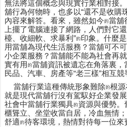
無法將這個概念與現實行業相對接。
舖行為何物時，也多以“還不是收購
內容來解答。看來，雖然如今
當舖
上擺了電腦連接了網路，人們對它還
檯、收細軟、求暴利”
印象。什麼是
用當舖為現代生活服務？當舖可不可
小企業服務？當舖能不能為社會再就
實有用
當舖資訊被遺忘在角落裏，
民品、汽車、房產等“老三樣”相互競
當舖行業這種傳統形象難除
根源
就是現代當舖行沒有駕馭好企業發展
社會中當舖行業獨具
資源與優勢。
櫃聳立、坐堂收當自居，冷血無情；
舒適
待客環境，熱情對待每一位來