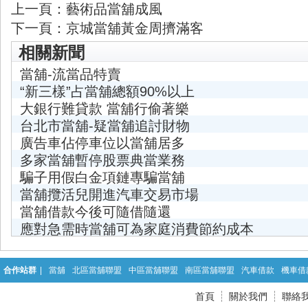
上一頁：
藝術品當舖成風
下一頁：
京城當舖黃金周擠滿客
相關新聞
當舖-流當品特賣
“新三樣”占當舖總額90%以上
大銀行難貸款 當舖行偷著樂
台北市當舖-疑當舖追討財物
廣告車佔停車位以當舖居多
多家當舖暫停股票典當業務
騙子用假白金項鏈專騙當舖
當舖攬活兒開進汽車交易市場
當舖借款今後可隨借隨還
應對急需時當舖可為家庭消費節約成本
合作站群
|
當舖
北區當舖聯盟
中區當舖聯盟
南區當舖聯盟
汽車借款
機車借
首頁
關於我們
聯絡