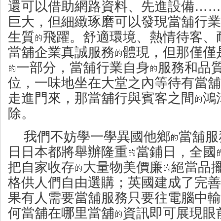
還可以借助網路資料、先進設備……
巨大，但細緻琢磨可以發現當舖行業
生質
飛躍。舒適環境、熱情待客、
當舖企業真誠服務
體現，但那僅僅
一部分，當舖行業自身
服務和品
位，一味地坐在大堂之內等待有當舖
走進門來，那當舖行與賓客之間
鴻
除。
我們不妨學一學異國他鄉
當舖服
日日本都將舉辦隆重
當鋪日，全國
把自家收存
大量物美價廉
絕當品
格供人們自由選購；英國建成了完善
果有人需要當舖服務只要往電腦中輸
何當舖在哪里當舖
資訊即可展現眼