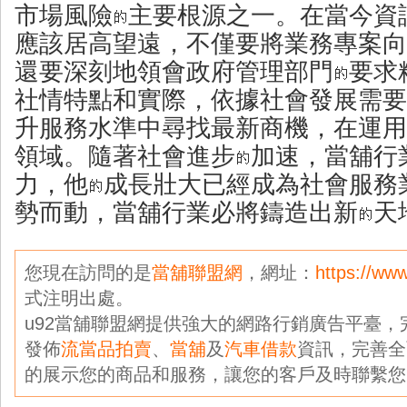
市場風險
主要根源之一。在當今資
應該居高望遠，不僅要將業務專案向
還要深刻地領會政府管理部門
要求
社情特點和實際，依據社會發展需要
升服務水準中尋找最新商機，在運用
領域。隨著社會進步
加速，當舖行
力，他
成長壯大已經成為社會服務
勢而動，當舖行業必將鑄造出新
天
您現在訪問的是
當舖聯盟網
，網址：
https://ww
式注明出處。
u92當舖聯盟網提供強大的網路行銷廣告平臺
發佈
流當品拍賣
、
當舖
及
汽車借款
資訊，完善全
的展示您的商品和服務，讓您的客戶及時聯繫您