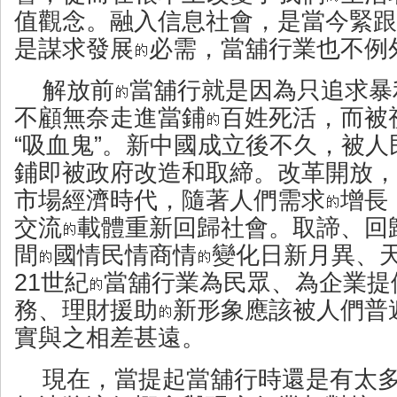
值觀念。融入信息社會，是當今緊跟
是謀求發展
必需，當舖行業也不例
解放前
當舖行就是因為只追求暴
不顧無奈走進當鋪
百姓死活，而被
“吸血鬼”。新中國成立後不久，被
鋪即被政府改造和取締。改革開放，
市場經濟時代，隨著人們需求
增長
交流
載體重新回歸社會。取諦、回
間
國情民情商情
變化日新月異、
21世紀
當舖行業為民眾、為企業提
務、理財援助
新形象應該被人們普
實與之相差甚遠。
現在，當提起當舖行時還是有太