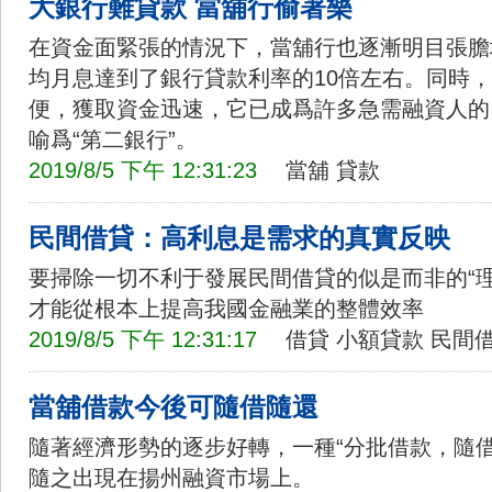
大銀行難貸款 當舖行偷著樂
在資金面緊張的情況下，當舖行也逐漸明目張膽
均月息達到了銀行貸款利率的10倍左右。同時
便，獲取資金迅速，它已成爲許多急需融資人的 
喻爲“第二銀行”。
2019/8/5 下午 12:31:23
當舖
貸款
民間借貸：高利息是需求的真實反映
要掃除一切不利于發展民間借貸的似是而非的“
才能從根本上提高我國金融業的整體效率
2019/8/5 下午 12:31:17
借貸
小額貸款
民間
當舖借款今後可隨借隨還
隨著經濟形勢的逐步好轉，一種“分批借款，隨
隨之出現在揚州融資市場上。