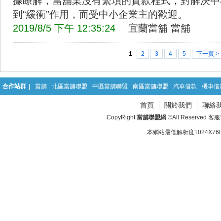
據瞭解，當舖業沒有繁瑣的貸款程式，對解決中
到“緩衝”作用，而受中小企業主的歡迎。
2019/8/5 下午 12:35:24
宜蘭當舖
當舖
1
2
3
4
5
下一頁 >
合作站群
|
當舖
北區當舖聯盟
中區當舖聯盟
南區當舖聯盟
汽車借款
機車借
首頁
關於我們
聯絡
CopyRight
當舖聯盟網
©All Reserved 客
本網站最低解析度1024X768d