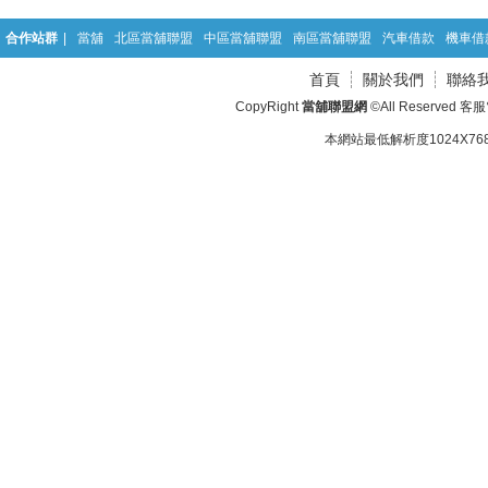
合作站群
|
當舖
北區當舖聯盟
中區當舖聯盟
南區當舖聯盟
汽車借款
機車借
首頁
關於我們
聯絡
CopyRight
當舖聯盟網
©All Reserved 客
本網站最低解析度1024X768d